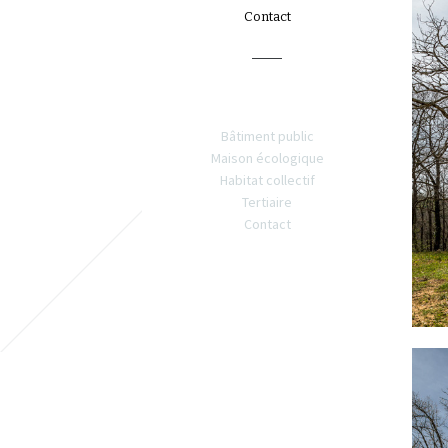
Contact
Cat
Bâtiment public
Maison écologique
Habitat collectif
Tertiaire
Contact