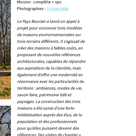
Mission : complète + opc
Photographies :
Sylvain Mille
Le Pays Bourian a lancé un appel à
projet pour concevoir trois modèles
de maisons environnementales sur
trois terrains différents. Il s’agissait de
créer des maisons à faibles coûts, en
proposant de nouvelles références
architecturales, capables de répondre
aux aspirations de la clientèle, mais
également d’offrir une modernité en
résonnance avec les particularités du
territoire : ambiances, modes de vie,
savoir-faire, patrimoine bâti et
paysages. La construction des trois
maisons a été suivie d’une forte
médiatisation auprès des élus, de la
population et des professionnels
pour qu’elles puissent devenir des
références. Des visites de chantier y